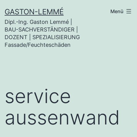
Zum
GASTON-LEMMÉ
Menü
Inhalt
Dipl.-Ing. Gaston Lemmé |
springen
BAU-SACHVERSTÄNDIGER |
DOZENT | SPEZIALISIERUNG
Fassade/Feuchteschäden
service
aussenwand