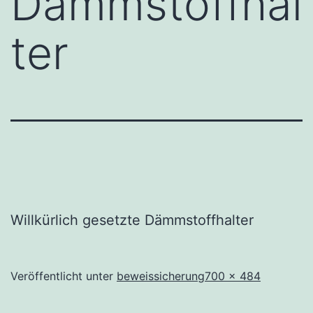
Dämmstoffhal
ter
Willkürlich gesetzte Dämmstoffhalter
Originalgröße
Veröffentlicht unter
beweissicherung
700 × 484