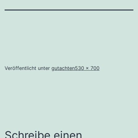
Originalgröße
Veröffentlicht unter
gutachten
530 × 700
Schreibe einen