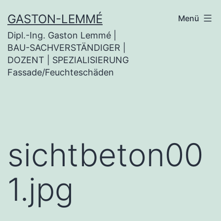
Zum
GASTON-LEMMÉ
Menü
Inhalt
Dipl.-Ing. Gaston Lemmé |
springen
BAU-SACHVERSTÄNDIGER |
DOZENT | SPEZIALISIERUNG
Fassade/Feuchteschäden
sichtbeton00
1.jpg