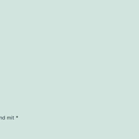
ind mit
*