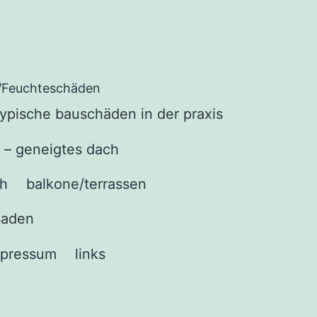
/Feuchteschäden
typische bauschäden in der praxis
el – geneigtes dach
h
balkone/terrassen
ssaden
mpressum
links