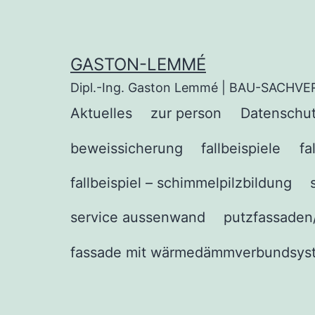
Zum
Inhalt
springen
GASTON-LEMMÉ
Dipl.-Ing. Gaston Lemmé | BAU-SACHV
Aktuelles
zur person
Datenschut
beweissicherung
fallbeispiele
fa
fallbeispiel – schimmelpilzbildung
service aussenwand
putzfassaden
fassade mit wärmedämmverbundsys