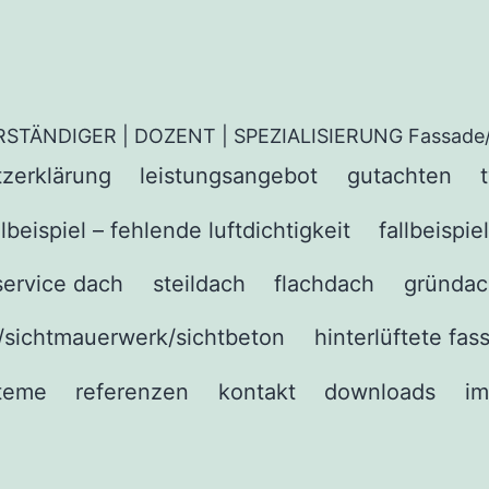
ERSTÄNDIGER | DOZENT | SPEZIALISIERUNG Fassade
zerklärung
leistungsangebot
gutachten
llbeispiel – fehlende luftdichtigkeit
fallbeispi
service dach
steildach
flachdach
gründac
/sichtmauerwerk/sichtbeton
hinterlüftete fa
teme
referenzen
kontakt
downloads
i