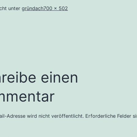
Originalgröße
icht unter
gründach
700 × 502
reibe einen
mmentar
il-Adresse wird nicht veröffentlicht.
Erforderliche Felder s